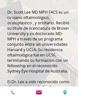
Dr. Scott Lee MD MPH FACS es un
cirujano oftalmológico,
oculoplástico , y orbitario. Recibió
su titulo de licenciatura de Brown
University y su doctorado MD-
MPH a través de un programa
conjunto entre las universidades
Harvard y UCLA. Su residencia
oftalmológica fue en UCSF,
terminando su formación con un
fellowship en el reconocido
Sydney Eye Hospital de Australia.
El Dr. Lee a sido reconocido como
el mejor doctor de Castle
Connolly, un título cual se da a
menos de 1% de todos los
oftalmólogos. Además gano en el
2017 el premio de mejor doctor