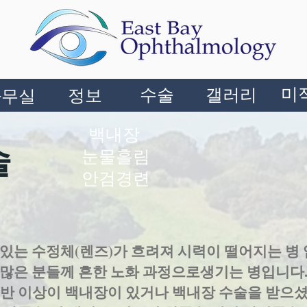
미
수술
갤러리
정보
사무실
백내장
술
눈물흘림
안검경련
있는 수정체(렌즈)가 흐려져 시력이 떨어지는 병 
 많은 분들께 흔한 노화 과정으로생기는 병입니다
절반 이상이 백내장이 있거나 백내장 수술을 받으